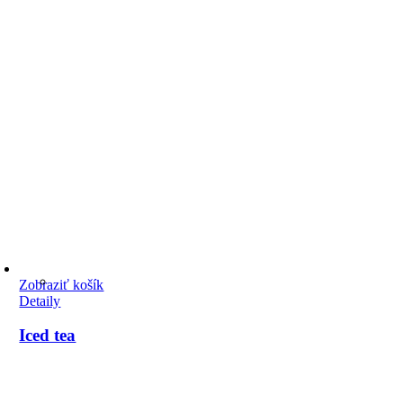
Zobraziť košík
Detaily
Iced tea