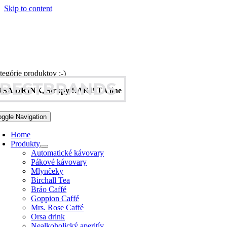
Skip to content
tegórie produktov :-)
SA DRINK, Sirupy BARISTA line
oggle Navigation
Home
Produkty
Automatické kávovary
Pákové kávovary
Mlynčeky
Birchall Tea
Bráo Caffé
Goppion Caffé
Mrs. Rose Caffé
Orsa drink
Nealkoholický aperitív