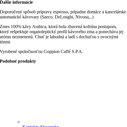
Ďalšie informácie
Doporučený spôsob prípravy espresso, prípadne domáce a kancelárske
automatické kávovary (Saeco, DeLonghi, Nivona,..)
Zmes 100% kávy Arabica, ktorá bola zbavená kofeínu postupom,
ktorý rešpektuje organoleptický profil kávového zrna a ponecháva jej
arómu nezmenenú. Chuť je lahodná a ladí s dochuťou s ovocnými
tónmi.
Vyrobené spoločnosťou Goppion Caffé S.P.A.
Podobné produkty
Kontakty Slovensko