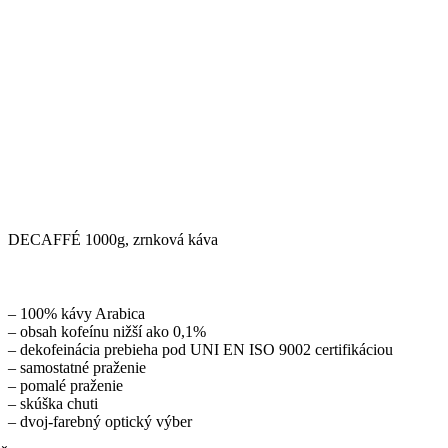
DECAFFÉ 1000g, zrnková káva
– 100% kávy Arabica
– obsah kofeínu nižší ako 0,1%
– dekofeinácia prebieha pod UNI EN ISO 9002 certifikáciou
– samostatné praženie
– pomalé praženie
– skúška chuti
– dvoj-farebný optický výber