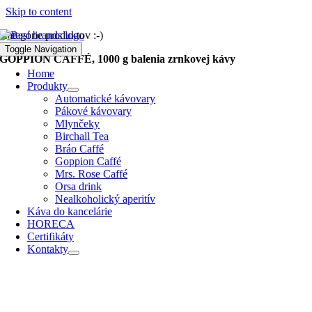
Skip to content
Kategórie produktov :-)
Toggle Navigation
GOPPION CAFFÉ, 1000 g balenia zrnkovej kávy
Home
Produkty
Automatické kávovary
Pákové kávovary
Mlynčeky
Birchall Tea
Bráo Caffé
Goppion Caffé
Mrs. Rose Caffé
Orsa drink
Nealkoholický aperitív
Káva do kancelárie
HORECA
Certifikáty
Kontakty