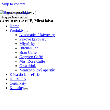
Skip to content
Kategórie produktov :-)
Toggle Navigation
GOPPION CAFFÉ, Mletá káva
Home
Produkty
Automatické kávovary
Pákové kávovary
Mlynčeky
Birchall Tea
Bráo Caffé
Goppion Caffé
Mrs. Rose Caffé
Orsa drink
Nealkoholický aperitív
Káva do kancelárie
HORECA
Certifikáty
Kontakty