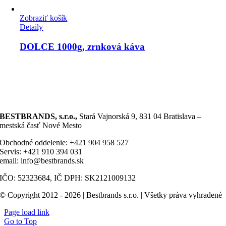
Zobraziť košík
Detaily
DOLCE 1000g, zrnková káva
BESTBRANDS, s.r.o.,
Stará Vajnorská 9, 831 04 Bratislava –
mestská časť Nové Mesto
Obchodné oddelenie: +421 904 958 527
Servis: +421 910 394 031
email: info@bestbrands.sk
IČO: 52323684, IČ DPH: SK2121009132
© Copyright 2012 - 2026 | Bestbrands s.r.o. | Všetky práva vyhradené
Page load link
Go to Top