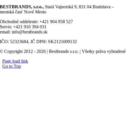
BESTBRANDS, s.r.o.,
Stará Vajnorská 9, 831 04 Bratislava –
mestská časť Nové Mesto
Obchodné oddelenie: +421 904 958 527
Servis: +421 910 394 031
email: info@bestbrands.sk
IČO: 52323684, IČ DPH: SK2121009132
© Copyright 2012 - 2026 | Bestbrands s.r.o. | Všetky práva vyhradené
Page load link
Go to Top