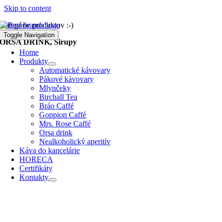
Skip to content
Kategórie produktov :-)
Toggle Navigation
ORSA DRINK, Sirupy
Home
Produkty
Automatické kávovary
Pákové kávovary
Mlynčeky
Birchall Tea
Bráo Caffé
Goppion Caffé
Mrs. Rose Caffé
Orsa drink
Nealkoholický aperitív
Káva do kancelárie
HORECA
Certifikáty
Kontakty