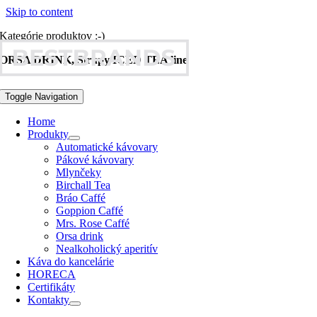
Skip to content
Kategórie produktov :-)
ORSA DRINK, Sirupy ICED TEA line
Toggle Navigation
Home
Produkty
Automatické kávovary
Pákové kávovary
Mlynčeky
Birchall Tea
Bráo Caffé
Goppion Caffé
Mrs. Rose Caffé
Orsa drink
Nealkoholický aperitív
Káva do kancelárie
HORECA
Certifikáty
Kontakty