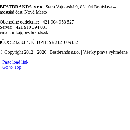
BESTBRANDS, s.r.o.,
Stará Vajnorská 9, 831 04 Bratislava –
mestská časť Nové Mesto
Obchodné oddelenie: +421 904 958 527
Servis: +421 910 394 031
email: info@bestbrands.sk
IČO: 52323684, IČ DPH: SK2121009132
© Copyright 2012 - 2026 | Bestbrands s.r.o. | Všetky práva vyhradené
Page load link
Go to Top