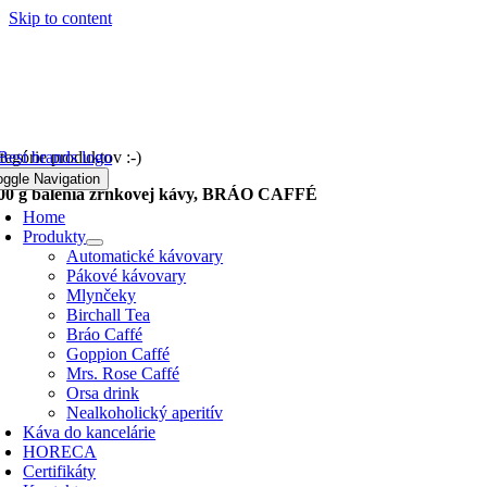
Skip to content
tegórie produktov :-)
oggle Navigation
00 g balenia zrnkovej kávy, BRÁO CAFFÉ
Home
Produkty
Automatické kávovary
Pákové kávovary
Mlynčeky
Birchall Tea
Bráo Caffé
Goppion Caffé
Mrs. Rose Caffé
Orsa drink
Nealkoholický aperitív
Káva do kancelárie
HORECA
Certifikáty