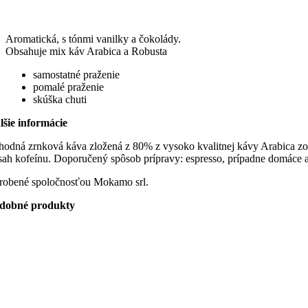
Aromatická, s tónmi vanilky a čokolády.
Obsahuje mix káv Arabica a Robusta
samostatné praženie
pomalé praženie
skúška chuti
lšie informácie
hodná zrnková káva zložená z 80% z vysoko kvalitnej kávy Arabica zo
sah kofeínu. Doporučený spôsob prípravy: espresso, prípadne domáce
robené spoločnosťou Mokamo srl.
dobné produkty