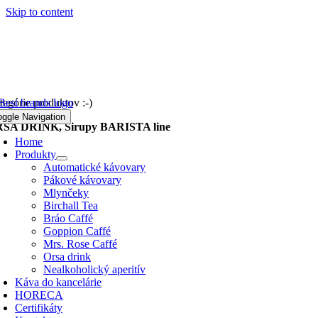
Skip to content
tegórie produktov :-)
oggle Navigation
SA DRINK, Sirupy BARISTA line
Home
Produkty
Automatické kávovary
Pákové kávovary
Mlynčeky
Birchall Tea
Bráo Caffé
Goppion Caffé
Mrs. Rose Caffé
Orsa drink
Nealkoholický aperitív
Káva do kancelárie
HORECA
Certifikáty