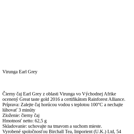
Virunga Earl Grey
Čierny čaj Earl Grey z oblasti Virunga vo Východnej Afrike
ocenený Great taste gold 2016 a certifikátom Rainforest Alliance.
Príprava: Zalejte čaj horúcou vodou s teplotou 100°C a nechajte
lúhovať 3 minúty
Zloženie: čierny čaj
Hmotnosť netto: 62,5 g
Skladovanie: uchovajte na tmavom a suchom mieste.
Vyrobené spoločnosťou Birchall Tea, Imporient (U.K.) Ltd, 54