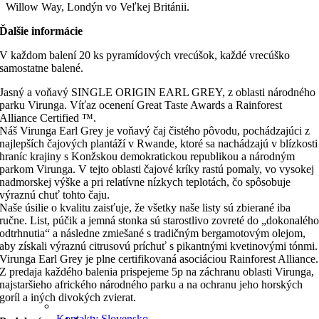
Willow Way, Londýn vo Veľkej Británii.
Ďalšie informácie
V každom balení 20 ks pyramídových vrecúšok, každé vrecúško
samostatne balené.
Jasný a voňavý SINGLE ORIGIN EARL GREY, z oblasti národného
parku Virunga. Víťaz ocenení Great Taste Awards a Rainforest
Alliance Certified ™.
Náš Virunga Earl Grey je voňavý čaj čistého pôvodu, pochádzajúci z
najlepších čajových plantáží v Rwande, ktoré sa nachádzajú v blízkosti
hraníc krajiny s Konžskou demokratickou republikou a národným
parkom Virunga. V tejto oblasti čajové kríky rastú pomaly, vo vysokej
nadmorskej výške a pri relatívne nízkych teplotách, čo spôsobuje
výraznú chuť tohto čaju.
Naše úsilie o kvalitu zaisťuje, že všetky naše listy sú zbierané iba
ručne. List, púčik a jemná stonka sú starostlivo zovreté do „dokonaléh
odtrhnutia“ a následne zmiešané s tradičným bergamotovým olejom,
aby získali výraznú citrusovú príchuť s pikantnými kvetinovými tónmi.
Virunga Earl Grey je plne certifikovaná asociáciou Rainforest Alliance.
Z predaja každého balenia prispejeme 5p na záchranu oblasti Virunga,
najstaršieho afrického národného parku a na ochranu jeho horských
goríl a iných divokých zvierat.
Kontakty Slovensko