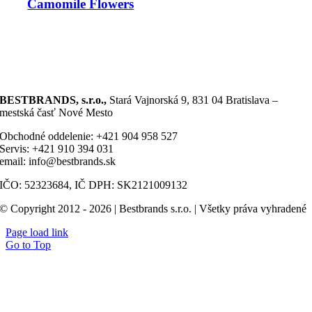
Camomile Flowers
BESTBRANDS, s.r.o.,
Stará Vajnorská 9, 831 04 Bratislava –
mestská časť Nové Mesto
Obchodné oddelenie: +421 904 958 527
Servis: +421 910 394 031
email: info@bestbrands.sk
IČO: 52323684, IČ DPH: SK2121009132
© Copyright 2012 - 2026 | Bestbrands s.r.o. | Všetky práva vyhradené
Page load link
Go to Top