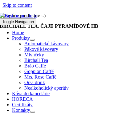
Skip to content
Kategórie produktov :-)
Toggle Navigation
BIRCHALL TEA, ČAJE PYRAMÍDOVÉ HB
Home
Produkty
Automatické kávovary
Pákové kávovary
Mlynčeky
Birchall Tea
Bráo Caffé
Goppion Caffé
Mrs. Rose Caffé
Orsa drink
Nealkoholický aperitív
Káva do kancelárie
HORECA
Certifikáty
Kontakty