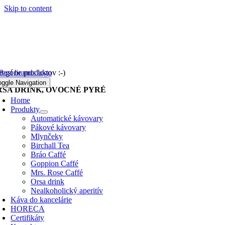
Skip to content
tegórie produktov :-)
oggle Navigation
RSA DRINK, OVOCNÉ PYRÉ
Home
Produkty
Automatické kávovary
Pákové kávovary
Mlynčeky
Birchall Tea
Bráo Caffé
Goppion Caffé
Mrs. Rose Caffé
Orsa drink
Nealkoholický aperitív
Káva do kancelárie
HORECA
Certifikáty